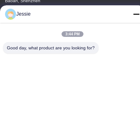
Baoan, Shenzhen
Televizyon
Jessie
86-0755-22300563
3:44 PM
Good day, what product are you looking for?
Çin kaliteli LED Şerit Alüminyum Profil Tedarikçi. Telif Hakkı ©
-2026 K&C LIGHTING TECHNOLOGY LTD. - Tüm haklar saklıdır.
Gizlilik Politikası
|
Site Haritası