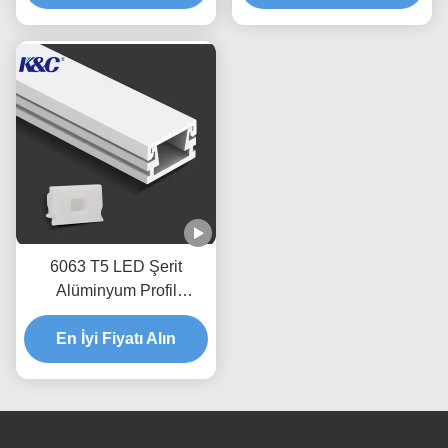
6063 T5 LED Şerit
Alüminyum Profil
Ekstrüzyon Muhafaza
En İyi Fiyatı Alın
Kanalı