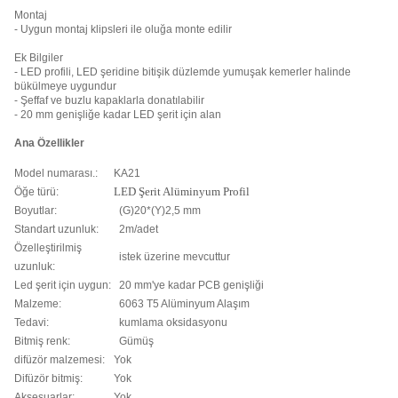
Montaj
- Uygun montaj klipsleri ile oluğa monte edilir
Ek Bilgiler
- LED profili, LED şeridine bitişik düzlemde yumuşak kemerler halinde
bükülmeye uygundur
- Şeffaf ve buzlu kapaklarla donatılabilir
- 20 mm genişliğe kadar LED şerit için alan
Ana Özellikler
Model numarası.:
KA21
Öğe türü:
LED Şerit Alüminyum Profil
Boyutlar:
(G)20*(Y)2,5 mm
Standart uzunluk:
2m/adet
Özelleştirilmiş
istek üzerine mevcuttur
uzunluk:
Led şerit için uygun:
20 mm'ye kadar PCB genişliği
Malzeme:
6063 T5 Alüminyum Alaşım
Tedavi:
kumlama oksidasyonu
Bitmiş renk:
Gümüş
difüzör malzemesi:
Yok
Difüzör bitmiş:
Yok
Aksesuarlar:
Yok