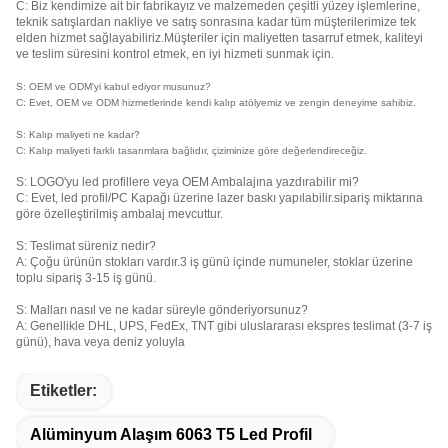
C: Biz kendimize ait bir fabrikayız ve malzemeden çeşitli yüzey işlemlerine,
teknik satışlardan nakliye ve satış sonrasına kadar tüm müşterilerimize tek
elden hizmet sağlayabiliriz.Müşteriler için maliyetten tasarruf etmek, kaliteyi
ve teslim süresini kontrol etmek, en iyi hizmeti sunmak için.
S: OEM ve ODM'yi kabul ediyor musunuz?
C: Evet, OEM ve ODM hizmetlerinde kendi kalıp atölyemiz ve zengin deneyime sahibiz.
S: Kalıp maliyeti ne kadar?
C: Kalıp maliyeti farklı tasarımlara bağlıdır, çiziminize göre değerlendireceğiz.
S: LOGO'yu led profillere veya OEM Ambalajına yazdırabilir mi?
C: Evet, led profil/PC Kapağı üzerine lazer baskı yapılabilir.sipariş miktarına
göre özelleştirilmiş ambalaj mevcuttur.
S: Teslimat süreniz nedir?
A: Çoğu ürünün stokları vardır.3 iş günü içinde numuneler, stoklar üzerine
toplu sipariş 3-15 iş günü.
S: Malları nasıl ve ne kadar süreyle gönderiyorsunuz?
A: Genellikle DHL, UPS, FedEx, TNT gibi uluslararası ekspres teslimat (3-7 iş
günü), hava veya deniz yoluyla
Etiketler:
Alüminyum Alaşım 6063 T5 Led Profil