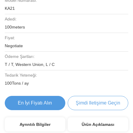
Model Numarası:
KA21
Adedi:
100meters
Fiyat:
Negotiate
Ödeme Şartları:
T / T, Western Union, L / C
Tedarik Yeteneği:
100Tons / ay
En İyi Fiyatı Alın
Şimdi Iletişime Geçin
Ayrıntılı Bilgiler
Ürün Açıklaması