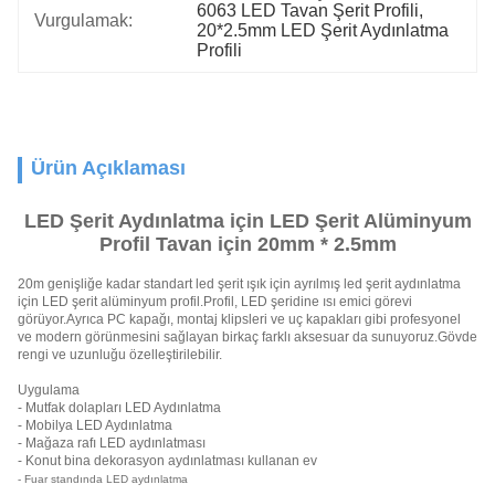
6063 LED Tavan Şerit Profili
, 
Vurgulamak:
20*2.5mm LED Şerit Aydınlatma 
Profili
Ürün Açıklaması
LED Şerit Aydınlatma için LED Şerit Alüminyum
Profil Tavan için 20mm * 2.5mm
20m genişliğe kadar standart led şerit ışık için ayrılmış led şerit aydınlatma
için LED şerit alüminyum profil.Profil, LED şeridine ısı emici görevi
görüyor.Ayrıca PC kapağı, montaj klipsleri ve uç kapakları gibi profesyonel
ve modern görünmesini sağlayan birkaç farklı aksesuar da sunuyoruz.Gövde
rengi ve uzunluğu özelleştirilebilir.
Uygulama
- Mutfak dolapları LED Aydınlatma
- Mobilya LED Aydınlatma
- Mağaza rafı LED aydınlatması
- Konut bina dekorasyon aydınlatması kullanan ev
- Fuar standında LED aydınlatma