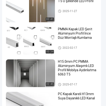
T5 U şeklinde LED Profil
LED Şerit Alüminyum Profil
2025-11-27
00:41
PMMA Kapak LED Şerit
Alüminyum Profil İnce
Düz Montajlı Kumlama
LED Şerit Alüminyum Profil
2022-02-17
00:34
H15.0mm PC PMMA
Alüminyum Alaşımlı LED
Profil Mobilya Aydınlatma
6063 T5
LED Şerit Alüminyum Profil
00:45
2025-07-17
PC Kapak Kareli H13mm
Suya Dayanıklı LED Kanal