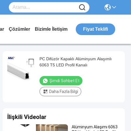
ar
Çözümler
Bizimle İletişim
Fiyat Teklifi
PC Difüzör Kapaklı Alüminyum Alaşımlı
6063 T5 LED Profil Kanalı
Şimdi Sohbet Et
Daha Fazla Bilgi
İlişkili Videolar
Alüminyum Alaşımı 6063