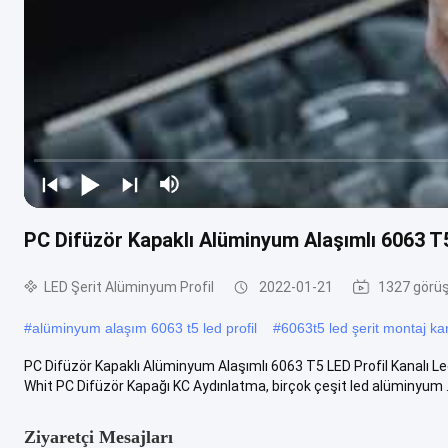
PC Difüzör Kapaklı Alüminyum Alaşımlı 6063 T5
LED Şerit Alüminyum Profil
2022-01-21
1327 görüş
#
alüminyum alaşım 6063 t5 led profil
#
6063t5 led şerit montaj ka
PC Difüzör Kapaklı Alüminyum Alaşımlı 6063 T5 LED Profil Kanalı 
Whit PC Difüzör Kapağı KC Aydınlatma, birçok çeşit led alüminyum .
Ziyaretçi Mesajları