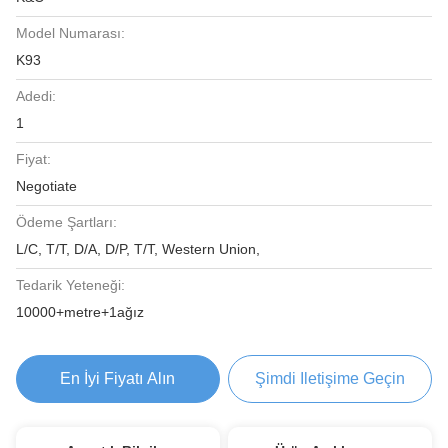
Model Numarası:
K93
Adedi:
1
Fiyat:
Negotiate
Ödeme Şartları:
L/C, T/T, D/A, D/P, T/T, Western Union,
Tedarik Yeteneği:
10000+metre+1ağız
En İyi Fiyatı Alın
Şimdi Iletişime Geçin