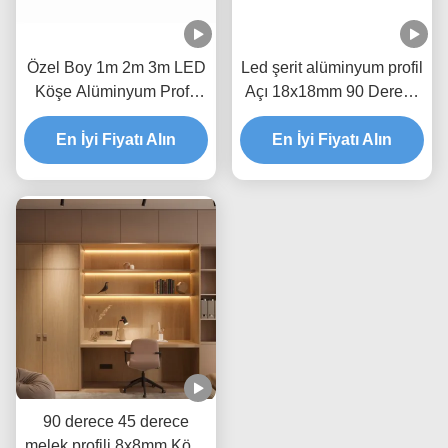
Özel Boy 1m 2m 3m LED
Led şerit alüminyum profil
Köşe Alüminyum Profil
Açı 18x18mm 90 Derece
Gümüş Sıva Altı
LED Köşe Alüminyum
En İyi Fiyatı Alın
En İyi Fiyatı Alın
Profil
90 derece 45 derece
melek profili 8x8mm Köşe