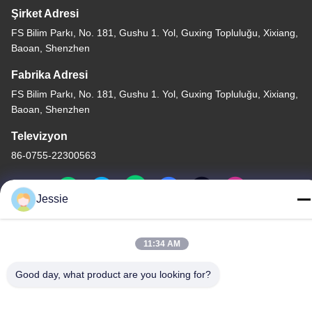
Şirket Adresi
FS Bilim Parkı, No. 181, Gushu 1. Yol, Guxing Topluluğu, Xixiang,
Baoan, Shenzhen
Fabrika Adresi
FS Bilim Parkı, No. 181, Gushu 1. Yol, Guxing Topluluğu, Xixiang,
Baoan, Shenzhen
Televizyon
86-0755-22300563
Jessie
Çin kaliteli LED Şerit Alüminyum Profil Tedarikçi. Telif Hakkı ©
11:34 AM
-2026 K&C LIGHTING TECHNOLOGY LTD. - Tüm haklar saklıdır.
Gizlilik Politikası
|
Site Haritası
Good day, what product are you looking for?