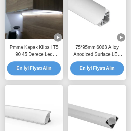
Pmma Kapak Klipsli T5
75*95mm 6063 Alloy
90 45 Derece Led
Anodized Surface LED
Alüminyum Kanal Köşe
Köşeli Işık için
Şerit Işık Soğutucu
En İyi Fiyatı Alın
Alüminyum Kenar Profili
En İyi Fiyatı Alın