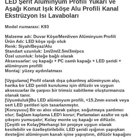
LED Şerit Alüminyum Profili Yukarı ve
Aşağı Konut Işık Köşe Alu Profili Kanal
Ekstrüzyon Isı Lavaboları
Model numarası: K93
Malzeme adı: Duvar Köşe/Merdiven Alüminyum Profili
Ürün Adı: LED köşe ışığı oluk
Renk: Siyah/Beyaz/Alu
Standart uzunluk: 1m/2m/2.5m/3m/pcs
Özel uzunluk: İsteğe bağlı olarak
Aksesuarlar: uç kapağı + PC camlı kapağı + LED şeridi +
alüminyum profilli
Montaj: yüzey aydınlatması
[Uygulama] Profil olarak dışa çıkarılmış alüminyum alçı,
harika bir LED şeridi kurulumu için difüzör ve uygun
aksesuarlar ile çarpıcı bir trimsiz sabitleme oluşturmanıza
olanak tanır.
[Uyumluluk]Bu LED alüminyum profili, <15.2mm esnek veya
sert LED şeritleri için tasarlanmıştır.
[Koruyucu] Bir ısı alıcı olarak çalışır, soğutmaya yardımcı
olur; Sağlam kaplama LED'i korur; Parlamaları azaltır ve ışık
çıkışını yumuşatır; Kolay monte uç kapağı ve difüzör.
[Çeşitli ve Kolay]Herhangi bir projeye uygun olarak
kesilebilir ve özelleştirilebilir. LED şeridi ışığının yapışkan
desteğini alüminyum kanalı içine yapıştırın, difüzör kapağını