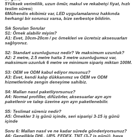
5Yüksek verimlilik, uzun ömür, makul ve rekabetçi fiyat, hızlı
teslim süresi;
6Mühendis ekibimiz var, LED uygulamalarınız hakkında
herhangi bir sorunuz varsa, bize serbestçe bildirin.
Sık Sorulan Sorular
S1: Örnek alabilir miyim?
A1: Evet, 10cm-20cm / pc örnekleri ve ücretsiz aksesuarları
sağlıyoruz.
S2: Standart uzunluğunuz nedir? Ve maksimum uzunluk?
A2: 2 metre, 2.5 metre hatta 3 metre uzunluğumuz var,
maksimum uzunluk 6 metre ve minimum sipariş miktarı 100M.
S3: OEM ve ODM kabul ediyor musunuz?
A3: Evet, kendi kalıp dükkanımız ve OEM ve ODM
hizmetlerinde zengin deneyime sahibiz.
S4: Malları nasıl paketliyorsunuz?
A4: Normal profiller, difüzörler, aksesuarlar ayrı ayrı
paketlenir ve talep üzerine ayrı ayrı paketlenebilir.
S5: Teslimat süreniz nedir?
A5: Örnekler 3 iş günü içinde, seri siparişi 3-15 iş günü
içinde
Soru 6: Malları nasıl ve ne kadar sürede gönderiyorsunuz?
A6: Genellikle DHL, UPS, FEDEX, TNT (3-7 iş günü), hava