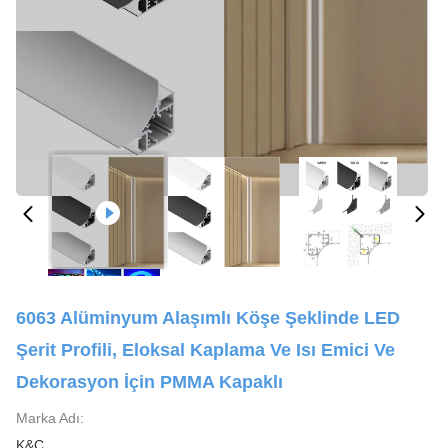
6063 Alüminyum Alaşımlı Köşe Şeklinde LED
Şerit Profili, Eloksal Kaplama Ve Isı Emici Ve
Dekorasyon İçin PMMA Kapaklı
Marka Adı:
K&C