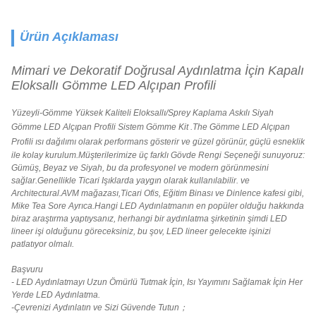
Ürün Açıklaması
Mimari ve Dekoratif Doğrusal Aydınlatma İçin Kapalı
Eloksallı Gömme LED Alçıpan Profili
Yüzeyli-Gömme Yüksek Kaliteli Eloksallı/Sprey Kaplama Askılı Siyah
Gömme LED Alçıpan Profili
Sistem Gömme Kit .The
Gömme LED Alçıpan
Profili
ısı dağılımı olarak performans gösterir ve güzel görünür, güçlü esneklik
ile kolay kurulum.Müşterilerimize üç farklı Gövde Rengi Seçeneği sunuyoruz:
Gümüş, Beyaz ve Siyah, bu da profesyonel ve modern görünmesini
sağlar.Genellikle Ticari Işıklarda yaygın olarak kullanılabilir. ve
Architectural.AVM mağazası,Ticari Ofis, Eğitim Binası ve Dinlence kafesi gibi,
Mike Tea Sore Ayrıca.Hangi LED Aydınlatmanın en popüler olduğu hakkında
biraz araştırma yaptıysanız
, herhangi bir aydınlatma şirketinin şimdi LED
lineer işi olduğunu göreceksiniz, bu şov, LED lineer gelecekte işinizi
patlatıyor olmalı.
Başvuru
- LED Aydınlatmayı Uzun Ömürlü Tutmak İçin, Isı Yayımını Sağlamak İçin Her
Yerde LED Aydınlatma.
-Çevrenizi Aydınlatın ve Sizi Güvende Tutun；