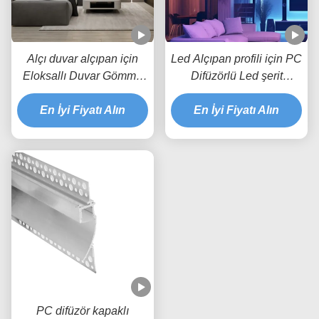
Alçı duvar alçıpan için
Led Alçıpan profili için PC
Eloksallı Duvar Gömme
Difüzörlü Led şerit
LED Alçıpan Profili
alüminyum profil
En İyi Fiyatı Alın
En İyi Fiyatı Alın
PC difüzör kapaklı