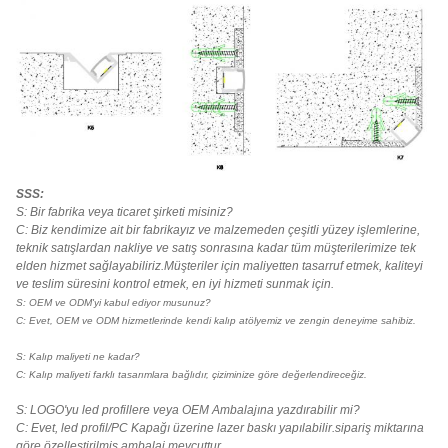
SSS:
S: Bir fabrika veya ticaret şirketi misiniz?
C: Biz kendimize ait bir fabrikayız ve malzemeden çeşitli yüzey işlemlerine,
teknik satışlardan nakliye ve satış sonrasına kadar tüm müşterilerimize tek
elden hizmet sağlayabiliriz.Müşteriler için maliyetten tasarruf etmek, kaliteyi
ve teslim süresini kontrol etmek, en iyi hizmeti sunmak için.
S: OEM ve ODM'yi kabul ediyor musunuz?
C: Evet, OEM ve ODM hizmetlerinde kendi kalıp atölyemiz ve zengin deneyime sahibiz.
S: Kalıp maliyeti ne kadar?
C: Kalıp maliyeti farklı tasarımlara bağlıdır, çiziminize göre değerlendireceğiz.
S: LOGO'yu led profillere veya OEM Ambalajına yazdırabilir mi?
C: Evet, led profil/PC Kapağı üzerine lazer baskı yapılabilir.sipariş miktarına
göre özelleştirilmiş ambalaj mevcuttur.