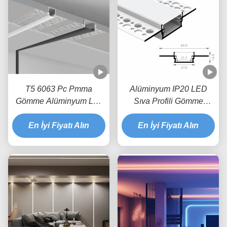
T5 6063 Pc Pmma
Alüminyum IP20 LED
Gömme Alüminyum Led
Sıva Profili Gömme
Profil Alçıpan İçin 5mm
Ekstrüzyon Kanalı
En İyi Fiyatı Alın
Pcb
En İyi Fiyatı Alın