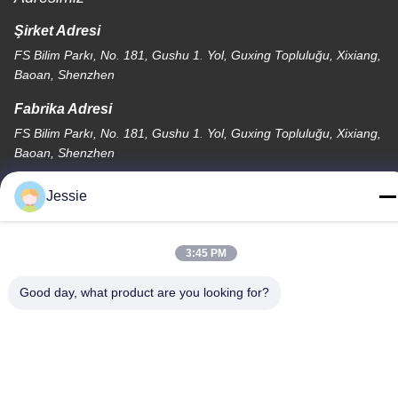
Şirket Adresi
FS Bilim Parkı, No. 181, Gushu 1. Yol, Guxing Topluluğu, Xixiang,
Baoan, Shenzhen
Fabrika Adresi
FS Bilim Parkı, No. 181, Gushu 1. Yol, Guxing Topluluğu, Xixiang,
Baoan, Shenzhen
Televizyon
Jessie
86-0755-22300563
3:45 PM
Good day, what product are you looking for?
Çin kaliteli LED Şerit Alüminyum Profil Tedarikçi. Telif Hakkı ©
-2026 K&C LIGHTING TECHNOLOGY LTD. - Tüm haklar saklıdır.
Gizlilik Politikası
|
Site Haritası