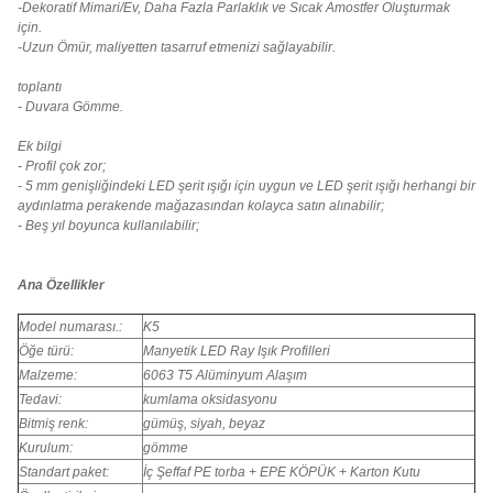
-Dekoratif Mimari/Ev, Daha Fazla Parlaklık ve Sıcak Amostfer Oluşturmak
için.
-Uzun Ömür, maliyetten tasarruf etmenizi sağlayabilir.
toplantı
- Duvara Gömme.
Ek bilgi
- Profil çok zor;
- 5 mm genişliğindeki LED şerit ışığı için uygun ve LED şerit ışığı herhangi bir
aydınlatma perakende mağazasından kolayca satın alınabilir;
- Beş yıl boyunca kullanılabilir;
Ana Özellikler
Model numarası.:
K5
Öğe türü:
Manyetik LED Ray Işık Profilleri
Malzeme:
6063 T5 Alüminyum Alaşım
Tedavi:
kumlama oksidasyonu
Bitmiş renk:
gümüş, siyah, beyaz
Kurulum:
gömme
Standart paket:
İç Şeffaf PE torba + EPE KÖPÜK + Karton Kutu