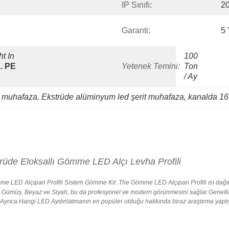
IP Sınıfı:
2
Garanti:
5 
 In 
100 
. PE 
Yetenek Temini:
Ton 
/ Ay
t muhafaza
, 
Ekstrüde alüminyum led şerit muhafaza
, 
kanalda 16
strüde Eloksallı Gömme LED Alçı Levha Profili
e LED Alçıpan Profili
Sistem Gömme Kit .The
Gömme LED Alçıpan Profili
ısı dağı
Gümüş, Beyaz ve Siyah, bu da profesyonel ve modern görünmesini sağlar.Genellikle T
re Ayrıca.Hangi LED Aydınlatmanın en popüler olduğu hakkında biraz araştırma yapt