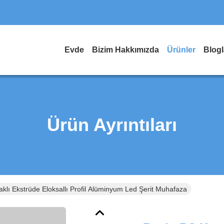
Evde
Bizim Hakkımızda
Ürünler
Blogl
Ürün Ayrıntıları
klı Ekstrüde Eloksallı Profil Alüminyum Led Şerit Muhafaza