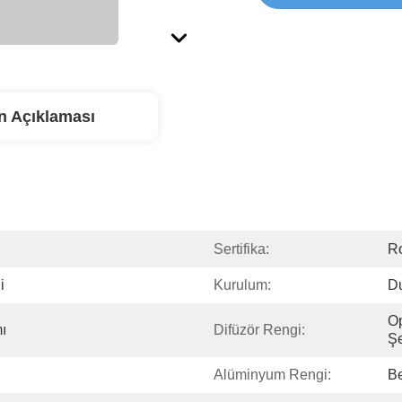
n Açıklaması
Sertifika:
R
i
Kurulum:
D
Op
ı
Difüzör Rengi:
Şe
Alüminyum Rengi:
B