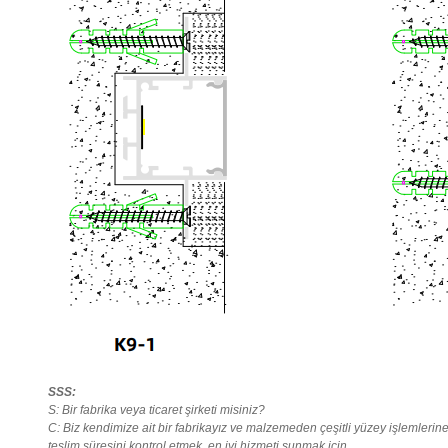
SSS:
S: Bir fabrika veya ticaret şirketi misiniz?
C: Biz kendimize ait bir fabrikayız ve malzemeden çeşitli yüzey işlemlerine,
teslim süresini kontrol etmek, en iyi hizmeti sunmak için.