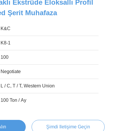
lı Ekstrüde Eloksallı Profil
d Şerit Muhafaza
K&C
K8-1
100
Negotiate
L / C, T / T, Western Union
100 Ton / Ay
Alın
Şimdi Iletişime Geçin