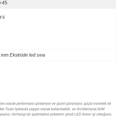
0-45
Yıl
 mm Ekstrüde led sıva
lımı olarak performans gösteriyor ve güzel görünüyor, güçlü esneklik ile
icari Işıklarda yaygın olarak kullanılabilir. ve Architectural.AVM
ıysanız
, herhangi bir aydınlatma şirketinin şimdi LED lineer işi olduğunu