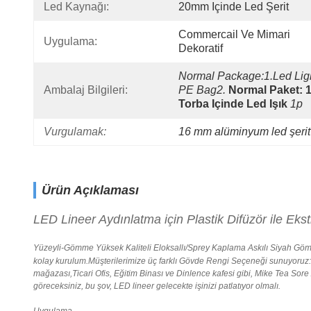
Led Kaynağı:
20mm Içinde Led Şerit
Commercail Ve Mimari 
Uygulama:
Dekoratif
Normal Package:1.led Light
Ambalaj Bilgileri:
PE Bag2.
Normal Paket: 1
Torba Içinde Led Işık
1p
Vurgulamak:
16 mm alüminyum led şeri
Ürün Açıklaması
LED Lineer Aydınlatma için Plastik Difüzör ile Ek
Yüzeyli-Gömme Yüksek Kaliteli Eloksallı/Sprey Kaplama Askılı Siyah
Gömm
kolay kurulum.Müşterilerimize üç farklı Gövde Rengi Seçeneği sunuyoruz: 
mağazası,Ticari Ofis, Eğitim Binası ve Dinlence kafesi gibi, Mike Tea So
göreceksiniz, bu şov, LED lineer gelecekte işinizi patlatıyor olmalı.