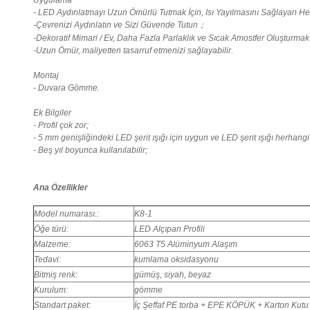
Uygulama
- LED Aydınlatmayı Uzun Ömürlü Tutmak İçin, Isı Yayılmasını Sağlayan H
-Çevrenizi Aydınlatın ve Sizi Güvende Tutun；
-Dekoratif Mimari / Ev, Daha Fazla Parlaklık ve Sıcak Amostfer Oluşturmak 
-Uzun Ömür, maliyetten tasarruf etmenizi sağlayabilir.
Montaj
- Duvara Gömme.
Ek Bilgiler
- Profil çok zor;
- 5 mm genişliğindeki LED şerit ışığı için uygun ve LED şerit ışığı herhan
- Beş yıl boyunca kullanılabilir;
Ana Özellikler
Model numarası.:
K8-1
Öğe türü:
LED Alçıpan Profili
Malzeme:
6063 T5 Alüminyum Alaşım
Tedavi:
kumlama oksidasyonu
Bitmiş renk:
gümüş, siyah, beyaz
Kurulum:
gömme
Standart paket:
İç Şeffaf PE torba + EPE KÖPÜK + Karton Kutu