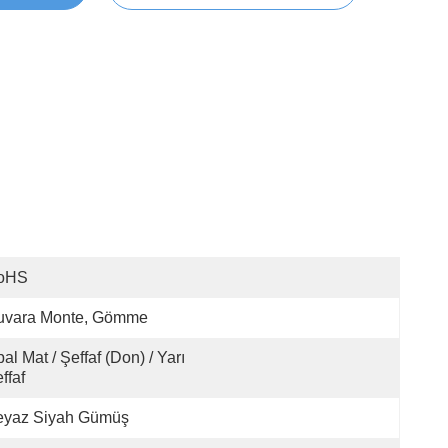
oHS
uvara Monte, Gömme
al Mat / Şeffaf (Don) / Yarı 
ffaf
eyaz Siyah Gümüş