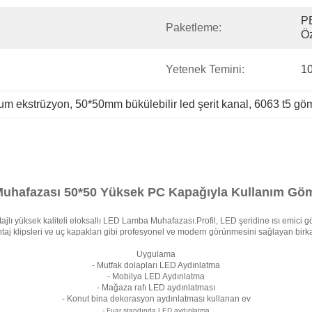
PE
Paketleme:
Öz
Yetenek Temini:
10
yum ekstrüzyon
, 
50*50mm bükülebilir led şerit kanal
, 
6063 t5 gö
hafazası 50*50 Yüksek PC Kapağıyla Kullanım Gö
ajlı yüksek kaliteli eloksallı LED Lamba Muhafazası.Profil, LED şeridine ısı emici g
aj klipsleri ve uç kapakları gibi profesyonel ve modern görünmesini sağlayan birk
Uygulama
- Mutfak dolapları LED Aydınlatma
- Mobilya LED Aydınlatma
- Mağaza rafı LED aydınlatması
- Konut bina dekorasyon aydınlatması kullanan ev
- Fuar standında LED aydınlatma