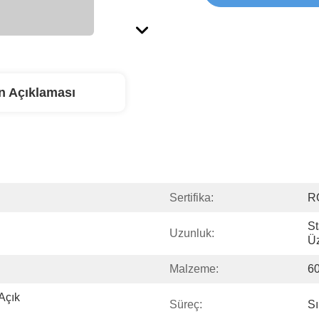
n Açıklaması
Sertifika:
R
St
Uzunluk:
Üz
Malzeme:
6
çık 
Süreç:
S