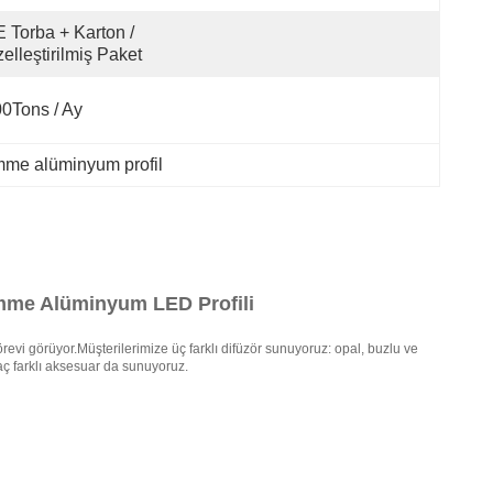
 Torba + Karton / 
elleştirilmiş Paket
0Tons / Ay
mme alüminyum profil
mme Alüminyum LED Profili
örevi görüyor.Müşterilerimize üç farklı difüzör sunuyoruz: opal, buzlu ve
aç farklı aksesuar da sunuyoruz.