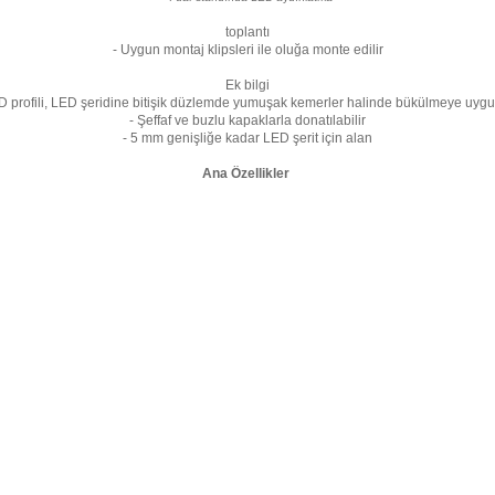
toplantı
- Uygun montaj klipsleri ile oluğa monte edilir
Ek bilgi
D profili, LED şeridine bitişik düzlemde yumuşak kemerler halinde bükülmeye uyg
- Şeffaf ve buzlu kapaklarla donatılabilir
- 5 mm genişliğe kadar LED şerit için alan
Ana Özellikler