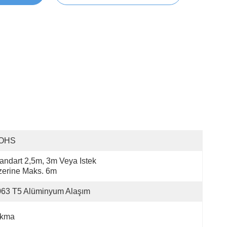
OHS
andart 2,5m, 3m Veya Istek 
erine Maks. 6m
063 T5 Alüminyum Alaşım
ıkma