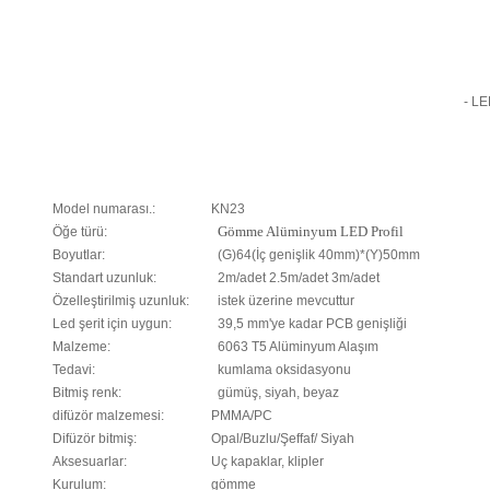
- LE
Model numarası.:
KN23
Öğe türü:
Gömme Alüminyum LED Profil
Boyutlar:
(G)64(İç genişlik 40mm)*(Y)50mm
Standart uzunluk:
2m/adet 2.5m/adet 3m/adet
Özelleştirilmiş uzunluk:
istek üzerine mevcuttur
Led şerit için uygun:
39,5 mm'ye kadar PCB genişliği
Malzeme:
6063 T5 Alüminyum Alaşım
Tedavi:
kumlama oksidasyonu
Bitmiş renk:
gümüş, siyah, beyaz
difüzör malzemesi:
PMMA/PC
Difüzör bitmiş:
Opal/Buzlu/Şeffaf/ Siyah
Aksesuarlar:
Uç kapaklar, klipler
Kurulum:
gömme