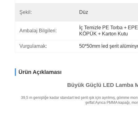
Şekil:
Düz
İç Temizle PE Torba + EPE 
Ambalaj Bilgileri:
KÖPÜK + Karton Kutu
Vurgulamak:
50*50mm led şerit alümin
Ürün Açıklaması
Büyük Güçlü LED Lamba Mu
39,5 m genişliğe kadar standart led şerit ışık için ayrılmış, gömme mont
şeffaf.Ayrıca PMMA kapağı, mont