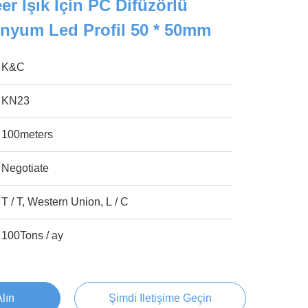
er Işık Için PC Difüzörlü
yum Led Profil 50 * 50mm
K&C
KN23
100meters
Negotiate
T / T, Western Union, L / C
100Tons / ay
Alın
Şimdi Iletişime Geçin