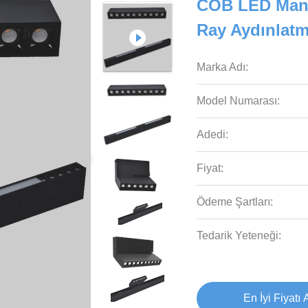
COB LED Many
Ray Aydınlat
Marka Adı:
Model Numarası:
Adedi:
Fiyat:
Ödeme Şartları:
Tedarik Yeteneği:
En İyi Fiyatı 