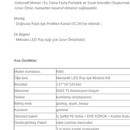
-Dekoratif Mimari / Ev, Daha Fazla Parlaklık ve Sıcak Amostfer Oluşturmak 
-Uzun Ömür, maliyetten tasarruf etmenizi sağlayabilir.
Montaj
- Doğrusal Raylı Işık Profilleri Kanalı DC24V'ye eklendi；
Ek Bilgiler
- Mıknatıs LED Ray Işığı çok Uzun Ömürlüdür;
Ana Özellikler
Model numarası.:
KM3
Öğe türü:
Manyetik LED Ray Işık Modülü Kiti
Boyutlar:
137*34*181mm
Malzeme:
6063 T5 Alüminyum Alaşım
Tedavi:
kumlama oksidasyonu
Bitmiş renk:
gümüş, siyah, beyaz
Kurulum:
gömme
Standart paket:
İç Şeffaf PE torba + EPE KÖPÜK + Karton Kutu
Özelleştirilmiş Paket:
istek üzerine mevcuttur
3 iş günü içinde numuneler