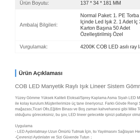
Ürün Boyutu:
137 * 34 * 181 MM
Normal Paket: 1. PE Torba 
Içinde Led Işık 2. 1 Adet Iç 3
Ambalaj Bilgileri:
Karton Başına 50 Adet 
Özelleştirilmiş Özel
Vurgulamak:
4200K COB LED asılı ray l
Ürün Açıklaması
COB LED Manyetik Raylı Işık Lineer Sistem G
Yüzey Gömme Yüksek Kaliteli Eloksal/Sprey Kaplama Asma Siyah LED Mıknatı
ile kolay kurulum.Müşterilerimize üç tane öneriyoruz. Farklı Gövde Rengi
mağazası,Ticari Ofis,Eğitim Binası ve Boş zaman kahvehanesi gibi Mike T
olduğunu göreceksiniz, bu şov, LED lineer gelecekte işinizi patlatıyor olma
Uygulama
- LED Aydınlatmayı Uzun Ömürlü Tutmak İçin, Isı Yayılmasını Sağlayan H
-Çevrenizi Aydınlatın ve Sizi Güvende Tutun；