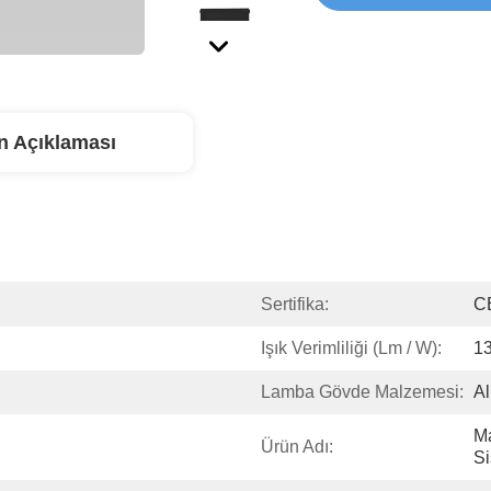
n Açıklaması
Sertifika:
C
Işık Verimliliği (lm / W):
1
Lamba Gövde Malzemesi:
A
Ma
Ürün Adı:
Si