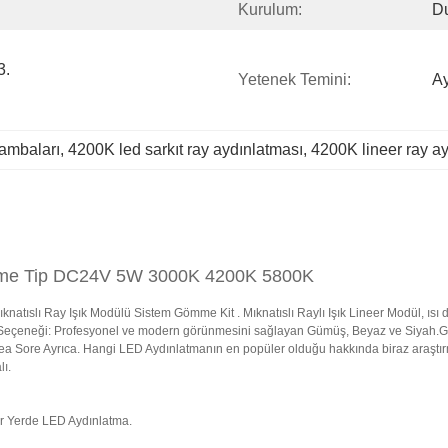
Kurulum:
D
. 
Yetenek Temini:
Ay
ambaları
, 
4200K led sarkıt ray aydınlatması
, 
4200K lineer ray a
ömme Tip DC24V 5W 3000K 4200K 5800K
slı Ray Işık Modülü Sistem Gömme Kit . Mıknatıslı Raylı Işık Lineer Modül, ısı da
 Seçeneği: Profesyonel ve modern görünmesini sağlayan Gümüş, Beyaz ve Siyah.Genel
ea Sore Ayrıca. Hangi LED Aydınlatmanın en popüler olduğu hakkında biraz araştı
lı.
er Yerde LED Aydınlatma.