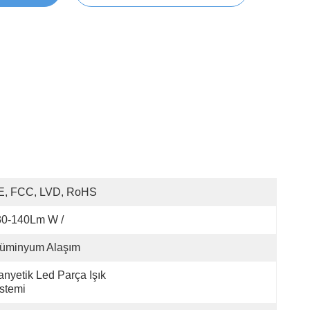
E, FCC, LVD, RoHS
30-140Lm W /
lüminyum Alaşım
nyetik Led Parça Işık 
stemi