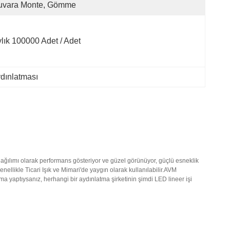
uvara Monte, Gömme
lık 100000 Adet / Adet
ydınlatması
ğılımı olarak performans gösteriyor ve güzel görünüyor, güçlü esneklik
likle Ticari Işık ve Mimari'de yaygın olarak kullanılabilir.AVM
rma yaptıysanız
, herhangi bir aydınlatma şirketinin şimdi LED lineer işi