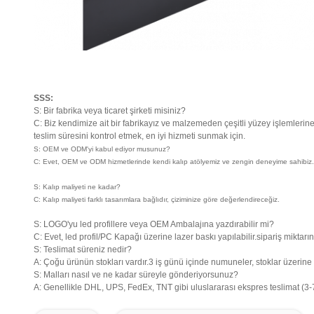
SSS:
S: Bir fabrika veya ticaret şirketi misiniz?
C: Biz kendimize ait bir fabrikayız ve malzemeden çeşitli yüzey işlemlerine,
teslim süresini kontrol etmek, en iyi hizmeti sunmak için.
S: OEM ve ODM'yi kabul ediyor musunuz?
C: Evet, OEM ve ODM hizmetlerinde kendi kalıp atölyemiz ve zengin deneyime sahibiz.
S: Kalıp maliyeti ne kadar?
C: Kalıp maliyeti farklı tasarımlara bağlıdır, çiziminize göre değerlendireceğiz.
S: LOGO'yu led profillere veya OEM Ambalajına yazdırabilir mi?
C: Evet, led profil/PC Kapağı üzerine lazer baskı yapılabilir.sipariş miktarı
S: Teslimat süreniz nedir?
A: Çoğu ürünün stokları vardır.3 iş günü içinde numuneler, stoklar üzerine 
S: Malları nasıl ve ne kadar süreyle gönderiyorsunuz?
A: Genellikle DHL, UPS, FedEx, TNT gibi uluslararası ekspres teslimat (3-