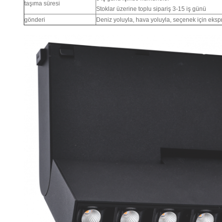
taşıma süresi
Stoklar üzerine toplu sipariş 3-15 iş günü
gönderi
Deniz yoluyla, hava yoluyla, seçenek için eksp