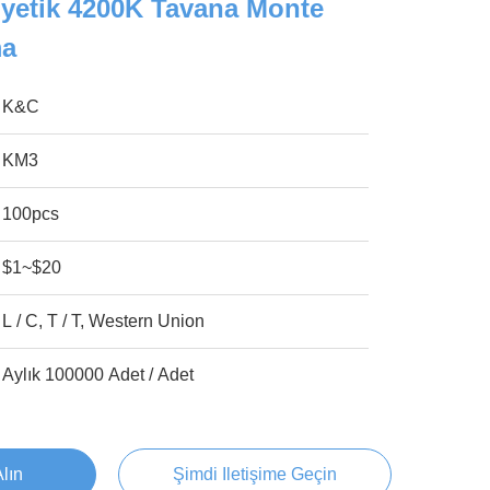
etik 4200K Tavana Monte
ma
K&C
KM3
100pcs
$1~$20
L / C, T / T, Western Union
Aylık 100000 Adet / Adet
Alın
Şimdi Iletişime Geçin