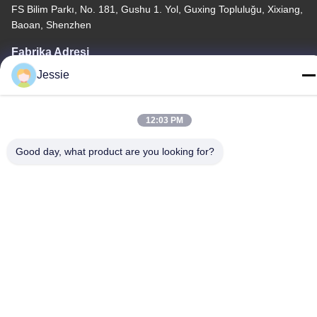
FS Bilim Parkı, No. 181, Gushu 1. Yol, Guxing Topluluğu, Xixiang,
Baoan, Shenzhen
Fabrika Adresi
FS Bilim Parkı, No. 181, Gushu 1. Yol, Guxing Topluluğu, Xixiang,
Jessie
Baoan, Shenzhen
Televizyon
12:03 PM
86-0755-22300563
Good day, what product are you looking for?
Çin kaliteli LED Şerit Alüminyum Profil Tedarikçi. Telif Hakkı ©
-2026 K&C LIGHTING TECHNOLOGY LTD. - Tüm haklar saklıdır.
Gizlilik Politikası
|
Site Haritası