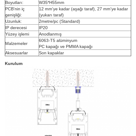
Boyutları:
W35*H55mm
PCB'nin iç
12 mm'ye kadar (aşağı taraf), 27 mm'ye kadar
genişliği:
(yukarı taraf)
Uzunluk:
2metre/pc (Standard)
IP derecesi
IP20
Yüzey işlemi
Anodlanmış
6063-T5 alüminyum
Malzemeler
PC kapağı ve PMMA kapağı
Aksesuarlar
Son kapaklar
Kurulum