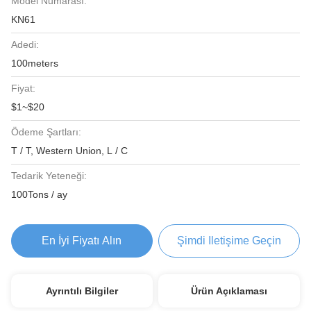
Model Numarası:
KN61
Adedi:
100meters
Fiyat:
$1~$20
Ödeme Şartları:
T / T, Western Union, L / C
Tedarik Yeteneği:
100Tons / ay
En İyi Fiyatı Alın
Şimdi Iletişime Geçin
Ayrıntılı Bilgiler
Ürün Açıklaması