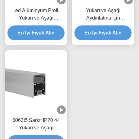
Led Alüminyum Profil
Yukarı ve Aşağı
Yukarı ve Aşağı
Aydınlatma için
Aydınlatma için Sarkık
Alüminyum Led Şerit
Aydınlatma LED Profili
En İyi Fiyatı Alın
Profie W50*H75mm
En İyi Fiyatı Alın
Sürücü
6063t5 Sarkıt IP20 44
Yukarı ve Aşağı
Aydınlatma LED Profili